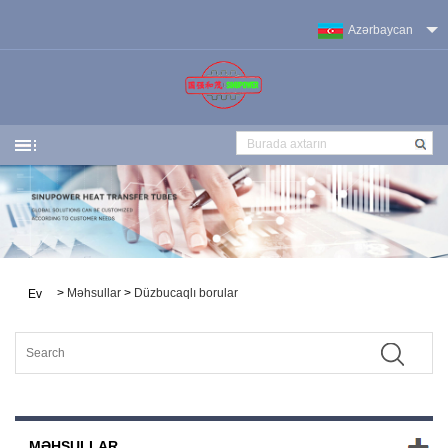
Azərbaycan
>
Məhsullar
>
Düzbucaqlı borular
Ev
MƏHSULLAR