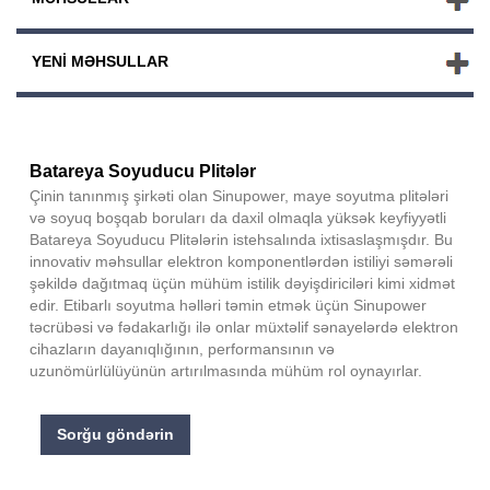
YENI MƏHSULLAR
Batareya Soyuducu Plitələr
Çinin tanınmış şirkəti olan Sinupower, maye soyutma plitələri
və soyuq boşqab boruları da daxil olmaqla yüksək keyfiyyətli
Batareya Soyuducu Plitələrin istehsalında ixtisaslaşmışdır. Bu
innovativ məhsullar elektron komponentlərdən istiliyi səmərəli
şəkildə dağıtmaq üçün mühüm istilik dəyişdiriciləri kimi xidmət
edir. Etibarlı soyutma həlləri təmin etmək üçün Sinupower
təcrübəsi və fədakarlığı ilə onlar müxtəlif sənayelərdə elektron
cihazların dayanıqlığının, performansının və
uzunömürlülüyünün artırılmasında mühüm rol oynayırlar.
Sorğu göndərin