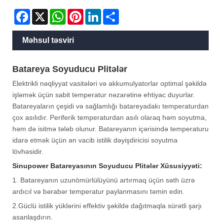
Facebook
X
WhatsApp
Pinterest
LinkedIn
Share
Məhsul təsviri
Batareya Soyuducu Plitələr
Elektrikli nəqliyyat vasitələri və akkumulyatorlar optimal şəkildə
işləmək üçün sabit temperatur nəzarətinə ehtiyac duyurlar.
Batareyaların çeşidi və sağlamlığı batareyadakı temperaturdan
çox asılıdır. Periferik temperaturdan asılı olaraq həm soyutma,
həm də isitmə tələb olunur. Batareyanın içərisində temperaturu
idarə etmək üçün ən vacib istilik dəyişdiricisi soyutma
lövhəsidir.
Sinupower Batareyasının Soyuducu Plitələr Xüsusiyyəti:
1. Batareyanın uzunömürlülüyünü artırmaq üçün səth üzrə
ardıcıl və bərabər temperatur paylanmasını təmin edin.
2.Güclü istilik yüklərini effektiv şəkildə dağıtmaqla sürətli şarjı
asanlaşdırın.