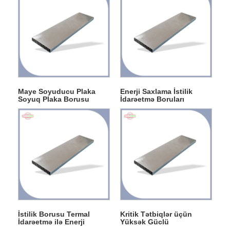
Maye Soyuducu Plaka
Enerji Saxlama İstilik
Soyuq Plaka Borusu
İdarəetmə Boruları
İstilik Borusu Termal
Kritik Tətbiqlər üçün
İdarəetmə ilə Enerji
Yüksək Güclü
Saxlama Boruları
Paslanmayan Poladlar