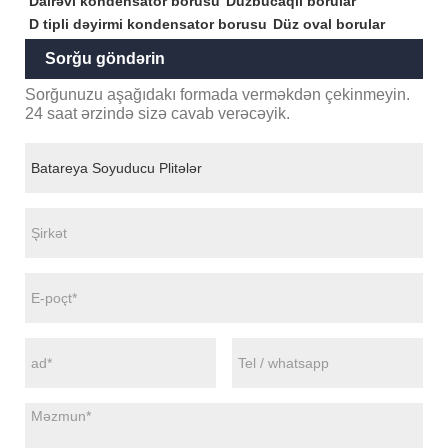
Dairəvi kondensator borusu
Düzbucaqlı borular
D tipli dəyirmi kondensator borusu
Düz oval borular
Sorğu göndərin
Sorğunuzu aşağıdakı formada verməkdən çekinmeyin.
24 saat ərzində sizə cavab verəcəyik.