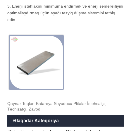
3. Enerji istehlakını minimuma endirmək və enerji səmərəliliyini
optimallaşdırmaq üçün aşağı təzyiq düşmə sistemini tətbiq
edin.
Qaynar Teqlər: Batareya Soyuducu Plitələr İstehsalçı,
Təchizatçı, Zavod
Əlaqədar Kateqoriya