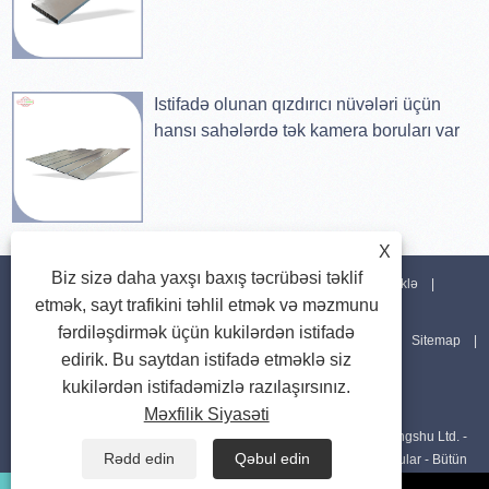
Istifadə olunan qızdırıcı nüvələri üçün
hansı sahələrdə tək kamera boruları var
X
Biz sizə daha yaxşı baxış təcrübəsi təklif
Ev
Haqqımızda
Məhsullar
Xəbərlər
Yüklə
etmək, sayt trafikini təhlil etmək və məzmunu
fərdiləşdirmək üçün kukilərdən istifadə
Sorğu göndərin
Bizimlə əlaqə saxlayın
Bağlantılar
Sitemap
edirik. Bu saytdan istifadə etməklə siz
kukilərdən istifadəmizlə razılaşırsınız.
RSS
XML
Privacy Policy
Məxfilik Siyasəti
Müəlliflik hüququ © 2023 Sinupower İstilik Ötürmə Boruları Changshu Ltd. -
Rədd edin
Qəbul edin
Dəyirmi Kondensator Borusu, Düzbucaqlı Borular, Düz Oval Borular - Bütün
hüquqlar qorunur.