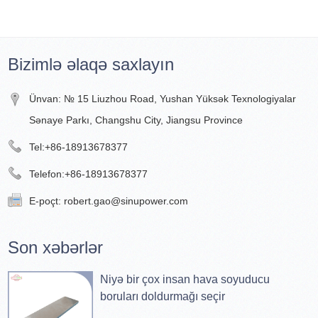
Bizimlə əlaqə saxlayın
Ünvan: № 15 Liuzhou Road, Yushan Yüksək Texnologiyalar
Sənaye Parkı, Changshu City, Jiangsu Province
Tel:
+86-18913678377
Telefon:
+86-18913678377
E-poçt:
robert.gao@sinupower.com
Son xəbərlər
Niyə bir çox insan hava soyuducu
boruları doldurmağı seçir