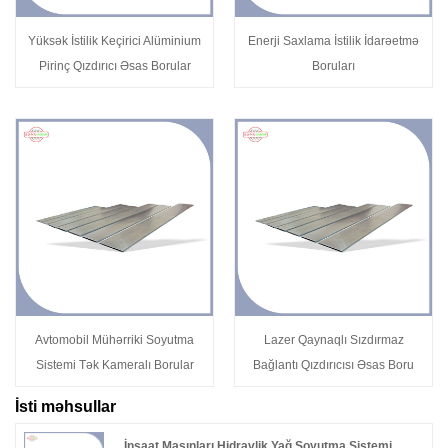
Yüksək İstilik Keçirici Alüminium
Enerji Saxlama İstilik İdarəetmə
Pirinç Qızdırıcı Əsas Borular
Boruları
Avtomobil Mühərriki Soyutma
Lazer Qaynaqlı Sızdırmaz
Sistemi Tək Kameralı Borular
Bağlantı Qızdırıcısı Əsas Boru
İsti məhsullar
İnşaat Maşınları Hidravlik Yağ Soyutma Sistemi