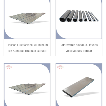
Həssas Ekstrüzyonlu Alüminium
Batareyanın soyuducu lövhəsi
Tək Kameralı Radiator Boruları
və soyuducu borular