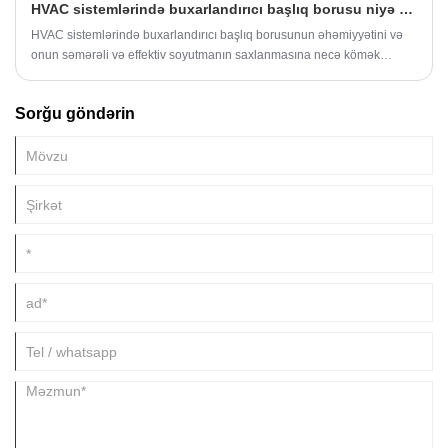
HVAC sistemlərində buxarlandırıcı başlıq borusu niyə vacibdir?
şlanqlar və sıxaclar ilə birləşdirilir.
HVAC sistemlərində buxarlandırıcı başlıq borusunun əhəmiyyətini və
onun səmərəli və effektiv soyutmanın saxlanmasına necə kömək
etdiyini öyrənin.
Sorğu göndərin