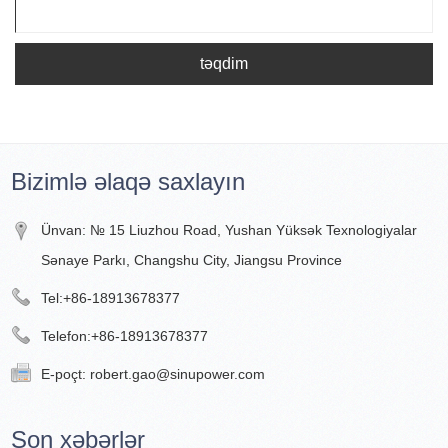
təqdim
Bizimlə əlaqə saxlayın
Ünvan: № 15 Liuzhou Road, Yushan Yüksək Texnologiyalar
Sənaye Parkı, Changshu City, Jiangsu Province
Tel:
+86-18913678377
Telefon:
+86-18913678377
E-poçt:
robert.gao@sinupower.com
Son xəbərlər