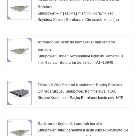
Boruları
Sinupower – İnşaat Maşınlarının Hidravlik Yağı
Soyutma Sistemi Borularının Çin əsaslı ixracatçısı.
Tələb olunan mühitlərdə yoldan kənar avadanlıq üçün
nəzərdə tutulmuşdur. IATF 16949 və ISO 9001
sertifikatlı proseslər əsasında istehsal edilmişdir. 5 illik
Avtomobillər üçün iki kameralı B tipli radiator
istehsal, 90-dan çox avadanlıq növü və Sanhua,
boruları
Danfoss və Pankl ilə əməkdaşlıqla dəstəklənir. Xüsusi
Sinupower Çindən Avtomobillər üçün İki Kameralı B
profillər, ölçülər və son bitirmələr mövcuddur.
Tipi Radiator Borularını təchiz edir. IATF16949
tərəfindən sertifikatlaşdırılmış bu iki kanallı alüminium
borular Sanhua və Danfoss avtomobil sistemləri üçün
partlama təzyiqi və maye axını optimallaşdırır.
Ticarət HVAC Sistemi Kondenser Başlıq Boruları
Çin tədarükçüsü Sinupower, Kommersiya HVAC
Sistemi Kondenser Başlıq Borularını təmin edir. IATF
16949 və ISO 9001 sertifikatlı, D formalı başlıqlar
dəyirmi borular üzərində üzgəclə təmas sahəsini 50%
genişləndirir, enerji sərfiyyatını 5-10% azaldır və mis
kollektorlara nisbətən kondensatorun çəkisini 30-40%
Radiatorlar üçün tək kameralı borular
kəsir.
Sinupower istilik idarəetməsi üçün yüksək keyfiyyətli və