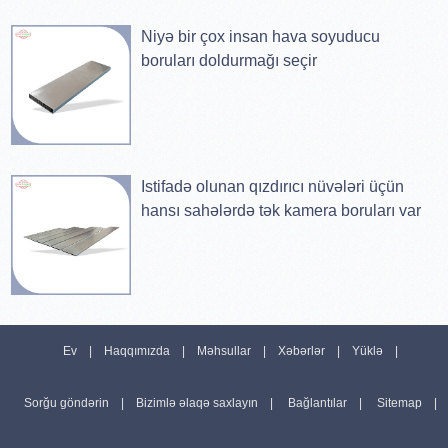
Niyə bir çox insan hava soyuducu
boruları doldurmağı seçir
Istifadə olunan qızdırıcı nüvələri üçün
hansı sahələrdə tək kamera boruları var
Ev
Haqqımızda
Məhsullar
Xəbərlər
Yüklə
Sorğu göndərin
Bizimlə əlaqə saxlayın
Bağlantılar
Sitemap