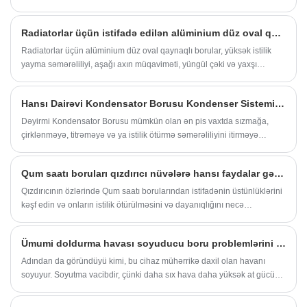
idarəetmə komponentidir, yeni enerji nəqliyyat vasitələrinin enerji
batareyaları və enerji saxlama batareyaları kimi yüksək güclü / yüksək
Radiatorlar üçün istifadə edilən alüminium düz oval qaynaqlı borular hansı sənayelərdə tətbiq olunur
tutumlu batareya paketidir. Onun əsas funksiyası doldurulma və aktiv
və ya passiv vasitələrlə doldurulma və axıdılması zamanı batareyanın
Radiatorlar üçün alüminium düz oval qaynaqlı borular, yüksək istilik
temperaturunu idarə etmək, batareyanın həmişə təhlükəsiz və səmərəli
yayma səmərəliliyi, aşağı axın müqaviməti, yüngül çəki və yaxşı
temperatur aralığında işləməsini təmin etmək, performansın
vibrasiya müqaviməti üstünlüklərinə görə avtomobillər, enerji, HVAC və
pozulmasının, qısaldılmış ömrü və hətta təhlükəsizlik risklərindən
tikinti maşınları kimi yüksək istilik yayılması tələbləri olan sənayelərdə
Hansı Dairəvi Kondensator Borusu Kondenser Sisteminizə Ən Yaxşı Uyğundur?
(məsələn, istilik riskləri) və ya qeyri-bərabər temperaturun qarşısını
geniş istifadə olunur. Xüsusi tətbiq ssenariləri aşağıdakılardır:
almaqdan çəkinməkdir.
Dəyirmi Kondensator Borusu mümkün olan ən pis vaxtda sızmağa,
çirklənməyə, titrəməyə və ya istilik ötürmə səmərəliliyini itirməyə
başlayana qədər sadə görünür.
Qum saatı boruları qızdırıcı nüvələrə hansı faydalar gətirir?
Qızdırıcının özlərində Qum saatı borularından istifadənin üstünlüklərini
kəşf edin və onların istilik ötürülməsini və dayanıqlığını necə
yaxşılaşdırdığını öyrənin.
Ümumi doldurma havası soyuducu boru problemlərini necə həll etmək olar?
Adından da göründüyü kimi, bu cihaz mühərrikə daxil olan havanı
soyuyur. Soyutma vacibdir, çünki daha sıx hava daha yüksək at gücü
istehsal edir. Doldurma havası soyuducu borular alüminiumdan və ya
poladdan hazırlanır və istədiyiniz formaya bükülür. Onlar silikon