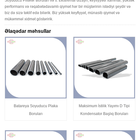
Soyuducu Plitələr Boruları və s. Ekstremal dizayn, keyfiyyətli xammal, yüksək
performans və rəqabətədavamlı qiymət hər bir müştərinin istədiyi şeydir və
biz də sizə təklif edə bilərik. Biz yüksək keyfiyyət, münasib qiymət və
mükəmməl xidmət göstəririk.
Əlaqədar məhsullar
Batareya Soyuducu Plaka
Maksimum İstilik Yayımı D Tipi
Boruları
Kondensator Başlıq Boruları