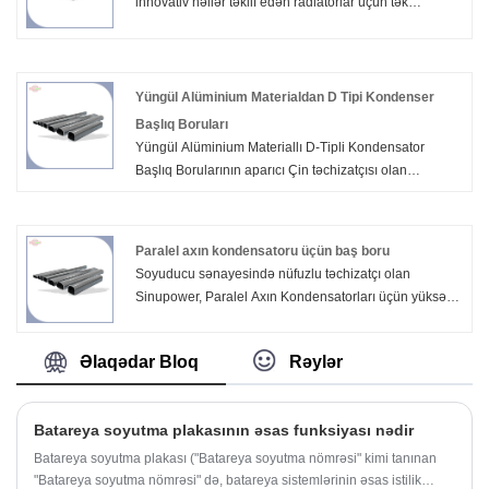
innovativ həllər təklif edən radiatorlar üçün tək
kameralı boruların tanınmış təchizatçısıdır.
Mükəmməlliyə diqqət yetirərək, Sinupower dünya
miqyasında müştərilərin müxtəlif ehtiyaclarına cavab
verən yüksək səviyyəli məhsullar təqdim etməkdən
Yüngül Alüminium Materialdan D Tipi Kondenser
qürur duyur.
Başlıq Boruları
Yüngül Alüminium Materiallı D-Tipli Kondensator
Başlıq Borularının aparıcı Çin təchizatçısı olan
Sinupower, misə nisbətən 40% çəki azaldılması, 500+
saat duz çiləmə müqaviməti və 3-5% sistem ÇNL
təkmilləşdirilməsi ilə D formalı alüminium başlıqlar
Paralel axın kondensatoru üçün baş boru
təqdim edir. IATF16949 və ISO9001 33 patentlə
Soyuducu sənayesində nüfuzlu təchizatçı olan
sertifikatlaşdırılıb. Sanhua və Danfoss tərəfindən etibar
Sinupower, Paralel Axın Kondensatorları üçün yüksək
edilmişdir. Bu gün nümunələr və ya texniki məsləhət
keyfiyyətli Baş Boruları təklif edir. Əgər Paralel Axın
tələb edin.
Kondensatoru üçün Baş Borularımızla
Əlaqədar Bloq
Rəylər
maraqlanırsınızsa, indi bizimlə məsləhətləşə bilərsiniz,
biz sizə vaxtında cavab verəcəyik!
Batareya soyutma plakasının əsas funksiyası nədir
Batareya soyutma plakası ("Batareya soyutma nömrəsi" kimi tanınan
"Batareya soyutma nömrəsi" də, batareya sistemlərinin əsas istilik